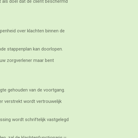
t als doel dat de cliënt beschermd
openheid over klachten binnen de
gende stappenplan kan doorlopen.
j uw zorgverlener maar bent
ogte gehouden van de voortgang.
r verstrekt wordt vertrouwelijk
sing wordt schriftelijk vastgelegd
, zal de klachtenfunctionaris u