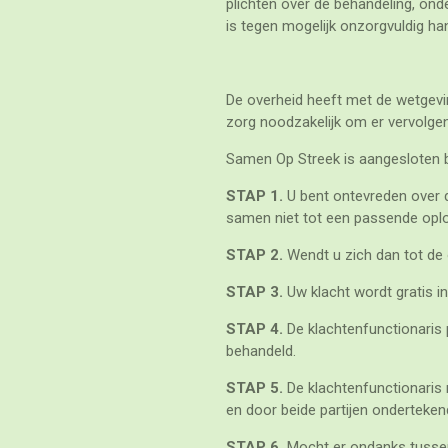
plichten over de behandeling, ond
is tegen mogelijk onzorgvuldig h
De overheid heeft met de wetgevin
zorg noodzakelijk om er vervolgen
Samen Op Streek is aangesloten bi
STAP 1.
U bent ontevreden over d
samen niet tot een passende opl
STAP 2.
Wendt u zich dan tot de 
STAP 3.
Uw klacht wordt gratis 
STAP 4.
De klachtenfunctionaris 
behandeld.
STAP 5.
De klachtenfunctionaris 
en door beide partijen onderteken
STAP 6.
Mocht er ondanks tussen