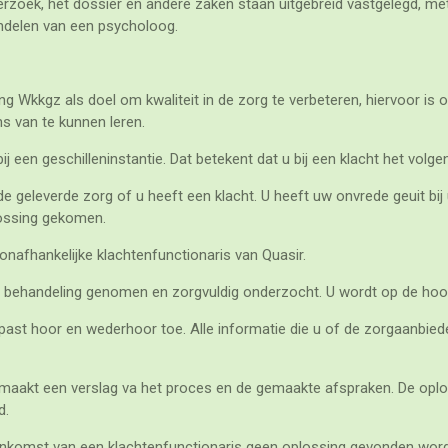
erzoek, het dossier en andere zaken staan uitgebreid vastgelegd, me
andelen van een psycholoog.
g Wkkgz als doel om kwaliteit in de zorg te verbeteren, hiervoor is 
s van te kunnen leren.
j een geschilleninstantie. Dat betekent dat u bij een klacht het vol
e geleverde zorg of u heeft een klacht. U heeft uw onvrede geuit bi
ossing gekomen.
onafhankelijke klachtenfunctionaris van Quasir.
in behandeling genomen en zorgvuldig onderzocht. U wordt op de ho
past hoor en wederhoor toe. Alle informatie die u of de zorgaanbiede
maakt een verslag va het proces en de gemaakte afspraken. De oplos
d.
komst van een klachtenfunctionaris geen oplossing gevonden worden