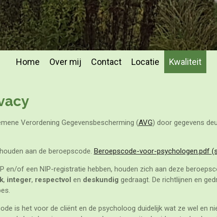
Home
Over mij
Contact
Locatie
Kwaliteit
ivacy
emene Verordening Gegevensbescherming (
AVG
) door gegevens deug
gehouden aan de beroepscode.
Beroepscode-voor-psychologen.pdf (sk
NIP en/of een NIP-registratie hebben, houden zich aan deze beroepsco
k
,
integer
,
respectvol
en
deskundig
gedraagt. De richtlijnen en ge
pes.
de is het voor de cliënt en de psycholoog duidelijk wat ze wel en n